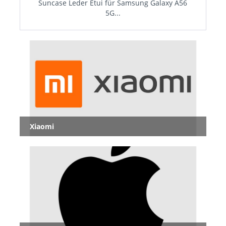
Suncase Leder Etui für Samsung Galaxy A56
Sunca
5G...
28,90 € *
Xiaomi