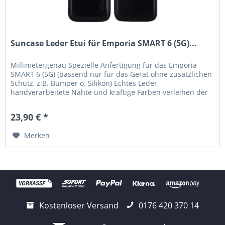
Suncase Leder Etui für Emporia SMART 6 (5G)...
Millimetergenau Spezielle Anfertigung für das Emporia
SMART 6 (5G) (passend nur für das Gerät ohne zusätzlichen
Schutz, z.B. Bumper o. Silikon) Echtes Leder,
handverarbeitete Nähte und kräftige Farben verleihen der
Tasche eine lange...
23,90 € *
Merken
Kostenloser Versand
0176 420 370 14