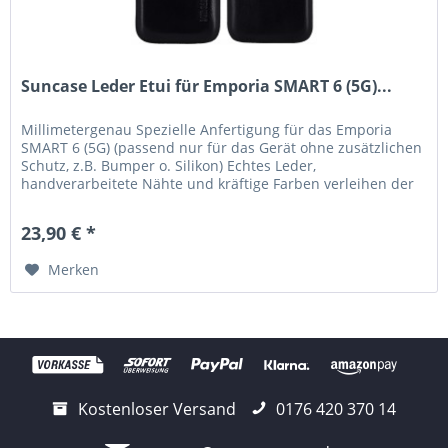
Suncase Leder Etui für Emporia SMART 6 (5G)...
Millimetergenau Spezielle Anfertigung für das Emporia
SMART 6 (5G) (passend nur für das Gerät ohne zusätzlichen
Schutz, z.B. Bumper o. Silikon) Echtes Leder,
handverarbeitete Nähte und kräftige Farben verleihen der
Tasche eine lange...
23,90 € *
Merken
Kostenloser Versand
0176 420 370 14