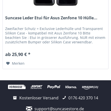
Suncase Leder Etui für Asus Zenfone 10 Hülle...
Zweifacher Schutz = Exclusive Lederhülle und Transparent
Silikon Case - kompatibel mit Asus Zenfone 10 Bitte
beachten Sie : Etui in grösserer Ausführung. NUR mit einem
zusätzlichem Bumper oder Silikon Case verwendbar.
Lieferumfang:...
ab 25,90 € *
Merken
Kostenloser Versand
0176 420 370 14
support@suncasestore.de