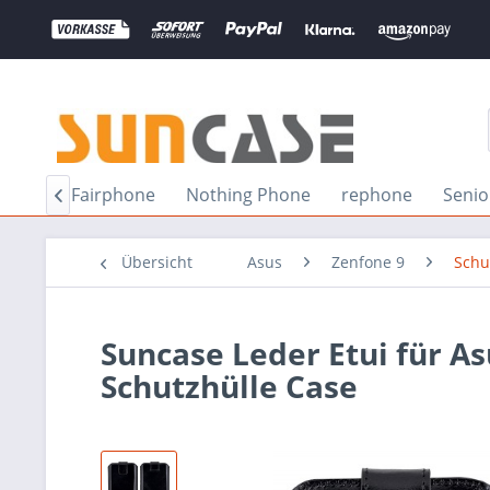
poria
Fairphone
Nothing Phone
rephone
Senio

Übersicht
Asus
Zenfone 9
Schu
Suncase Leder Etui für A
Schutzhülle Case