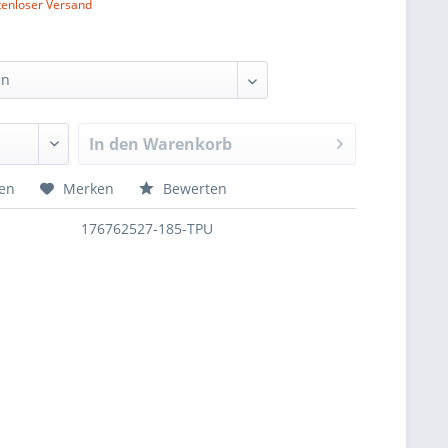
tenloser Versand
In den
Warenkorb
hen
Merken
Bewerten
176762527-185-TPU