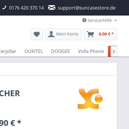
0176 420 370 14
support@suncasestore.de
Service/Hilfe
Mein Konto
0,00 € *
erpillar
OUKITEL
DOOGEE
Volla Phone
Asus

ICHER
90 € *