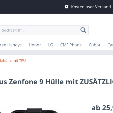
Kostenloser Versand
ren Handys
Honor
LG
CMF Phone
Cubot
Cat
tzhülle mit TPU
sus Zenfone 9 Hülle mit ZUSÄTZL
ab 25,