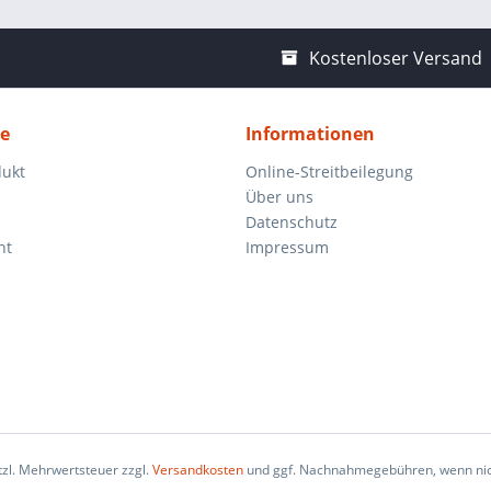
Kostenloser Versand
ce
Informationen
dukt
Online-Streitbeilegung
Über uns
Datenschutz
ht
Impressum
etzl. Mehrwertsteuer zzgl.
Versandkosten
und ggf. Nachnahmegebühren, wenn nic