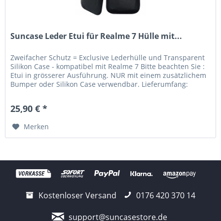
Suncase Leder Etui für Realme 7 Hülle mit...
Zweifacher Schutz = Exclusive Lederhülle und Transparent
Silikon Case - kompatibel mit Realme 7 Bitte beachten Sie :
Etui in grösserer Ausführung. NUR mit einem zusätzlichem
Bumper oder Silikon Case verwendbar. Lieferumfang:
Suncase...
25,90 € *
Merken
Kostenloser Versand
0176 420 370 14
support@suncasestore.de