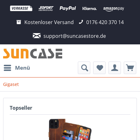
Kostenloser Versand
0176 420 370 14
support@suncasestore.de
Menü
Gigaset
Topseller