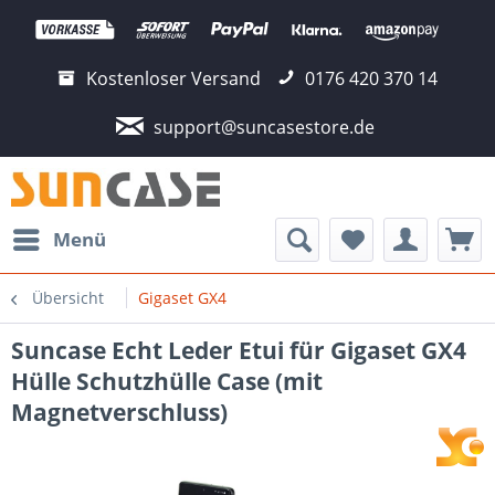
Kostenloser Versand
0176 420 370 14
support@suncasestore.de
Menü
Übersicht
Gigaset GX4
Suncase Echt Leder Etui für Gigaset GX4
Hülle Schutzhülle Case (mit
Magnetverschluss)