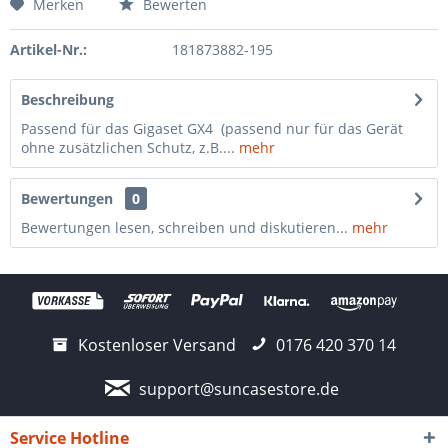
Merken
Bewerten
Artikel-Nr.:
181873882-195
Beschreibung
Passend für das Gigaset GX4 (passend nur für das Gerät
ohne zusätzlichen Schutz, z.B....
mehr
Bewertungen
0
Bewertungen lesen, schreiben und diskutieren...
mehr
Kostenloser Versand
0176 420 370 14
support@suncasestore.de
Service Hotline