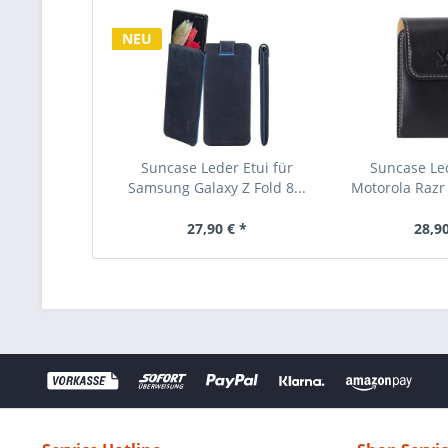
NEU
Suncase Leder Etui für
Suncase Le
Samsung Galaxy Z Fold 8...
Motorola Razr 
27,90 € *
28,90