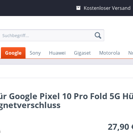
Kostenloser Versand
Google
Sony
Huawei
Gigaset
Motorola
N
ür Google Pixel 10 Pro Fold 5G Hü
gnetverschluss
27,90 