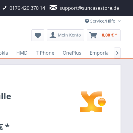
0176 420 370 14
support@suncasestore.de
Service/Hilfe
Mein Konto
0,00 € *
okia
HMD
T Phone
OnePlus
Emporia
Fairph

lle
€ *