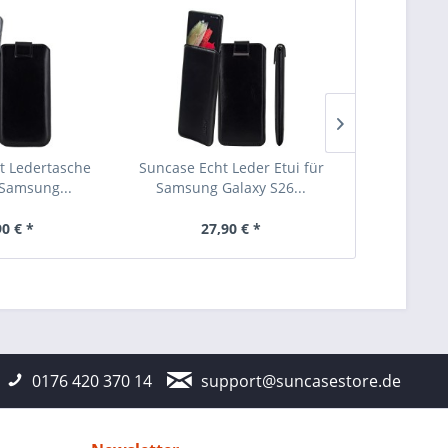
t Ledertasche
Suncase Echt Leder Etui für
Suncase Ec
 Samsung...
Samsung Galaxy S26...
Stecketui
90 € *
27,90 € *
27
0176 420 370 14
support@suncasestore.de