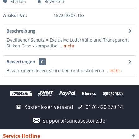
Merken
Bewerten
Artikel-Nr.:
167242805-163
Beschreibung
Zweifacher Schutz = Exclusive Lederhülle und Transparent
Silikon Case - kompatibel...
mehr
Bewertungen
0
Bewertungen lesen, schreiben und diskutieren...
mehr
Kostenloser Versand
0176 420 370 14
support@suncasestore.de
Service Hotline