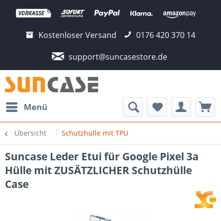
Kostenloser Versand
0176 420 370 14
support@suncasestore.de
Menü
Übersicht
Schutzhülle mit TPU
Suncase Leder Etui für Google Pixel 3a
Hülle mit ZUSÄTZLICHER Schutzhülle
Case