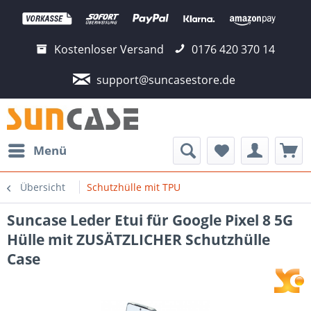
Kostenloser Versand
0176 420 370 14
support@suncasestore.de
Menü
Übersicht
Schutzhülle mit TPU
Suncase Leder Etui für Google Pixel 8 5G
Hülle mit ZUSÄTZLICHER Schutzhülle
Case