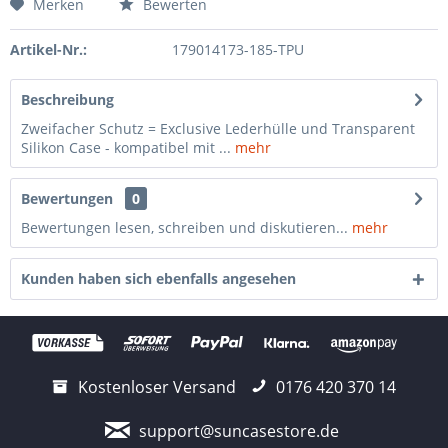
Merken
Bewerten
Artikel-Nr.:
179014173-185-TPU
Beschreibung
Zweifacher Schutz = Exclusive Lederhülle und Transparent
Silikon Case - kompatibel mit ...
mehr
Bewertungen
0
Bewertungen lesen, schreiben und diskutieren...
mehr
Kunden haben sich ebenfalls angesehen
Kostenloser Versand
0176 420 370 14
support@suncasestore.de