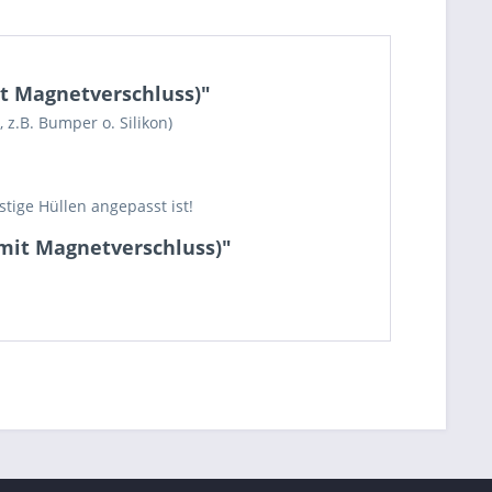
it Magnetverschluss)"
 z.B. Bumper o. Silikon)
tige Hüllen angepasst ist!
(mit Magnetverschluss)"