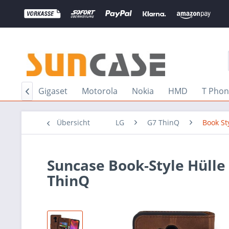
Huawei
Gigaset
Motorola
Nokia
HMD
T Pho

Übersicht
LG
G7 ThinQ
Book St
Suncase Book-Style Hülle
ThinQ