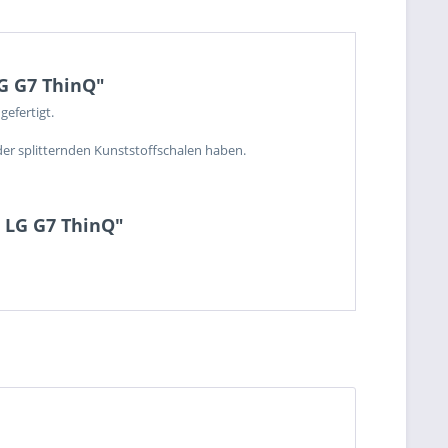
LG G7 ThinQ"
efertigt.
der splitternden Kunststoffschalen haben.
r LG G7 ThinQ"