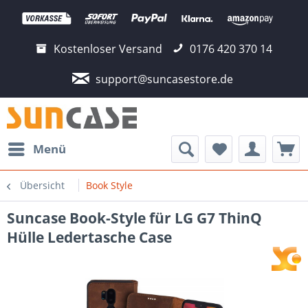
Kostenloser Versand
0176 420 370 14
support@suncasestore.de
Menü
Übersicht
Book Style
Suncase Book-Style für LG G7 ThinQ
Hülle Ledertasche Case