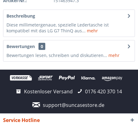
Artikel-Nr.:
151463947.3
Beschreibung
Diese millimetergenaue, spezielle Ledertasche ist
kompatibel mit das LG G7 ThinQ aus...
mehr
Bewertungen
0
Bewertungen lesen, schreiben und diskutieren...
mehr
Kostenloser Versand
0176 420 370 14
support@suncasestore.de
Service Hotline