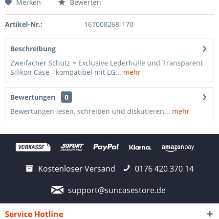
Merken
Bewerten
Artikel-Nr.:
167008268-170
Beschreibung
Zweifacher Schutz = Exclusive Lederhülle und Transparent
Silikon Case - kompatibel mit LG...
mehr
Bewertungen
0
Bewertungen lesen, schreiben und diskutieren...
mehr
Kostenloser Versand
0176 420 370 14
support@suncasestore.de
Service Hotline