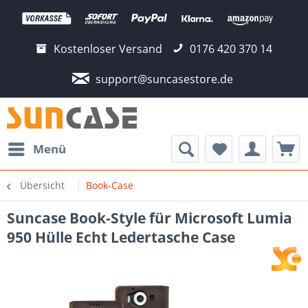
Kostenloser Versand
0176 420 370 14
support@suncasestore.de
Menü
Übersicht
Book-Case
Suncase Book-Style für Microsoft Lumia
950 Hülle Echt Ledertasche Case