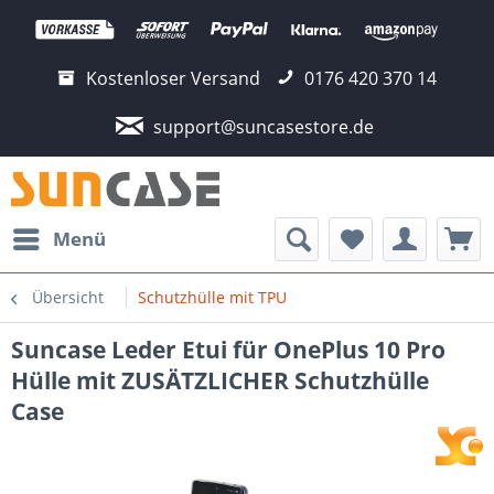
Kostenloser Versand
0176 420 370 14
support@suncasestore.de
Menü
Übersicht
Schutzhülle mit TPU
Suncase Leder Etui für OnePlus 10 Pro
Hülle mit ZUSÄTZLICHER Schutzhülle
Case