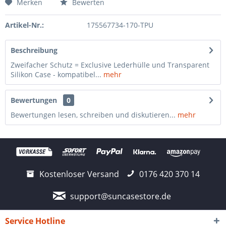
Merken
Bewerten
Artikel-Nr.:
175567734-170-TPU
Beschreibung
Zweifacher Schutz = Exclusive Lederhülle und Transparent
Silikon Case - kompatibel...
mehr
Bewertungen
0
Bewertungen lesen, schreiben und diskutieren...
mehr
Kostenloser Versand
0176 420 370 14
support@suncasestore.de
Service Hotline