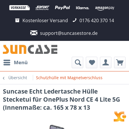
Kostenloser Versand
0176 420 370 14
support@suncasestore.de
Menü
Übersicht
Schutzhülle mit Magnetverschluss
Suncase Echt Ledertasche Hülle
Stecketui für OnePlus Nord CE 4 Lite 5G
(Innenmaße: ca. 165 x 78 x 13