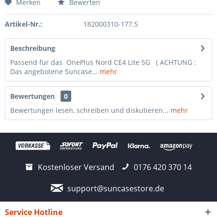
Merken
Bewerten
Artikel-Nr.:
182000310-177.5
Beschreibung
Passend für das OnePlus Nord CE4 Lite 5G ( ACHTUNG :
Das angebotene Suncase...
mehr
Bewertungen
0
Bewertungen lesen, schreiben und diskutieren...
mehr
Kostenloser Versand
0176 420 370 14
support@suncasestore.de
Service Hotline