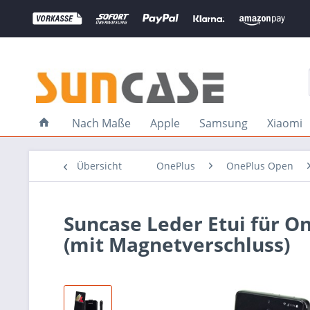
Nach Maße
Apple
Samsung
Xiaomi
Übersicht
OnePlus
OnePlus Open
Suncase Leder Etui für O
(mit Magnetverschluss)