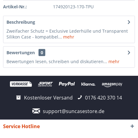
Artikel-Nr.:
174920123-170-TPU
Beschreibung
Zweifacher Schutz = Exclusive Lederhülle und Transparent
Silikon Case - kompatibel...
mehr
Bewertungen
0
Bewertungen lesen, schreiben und diskutieren...
mehr
Kostenloser Versand
0176 420 370 14
support@suncasestore.de
Service Hotline