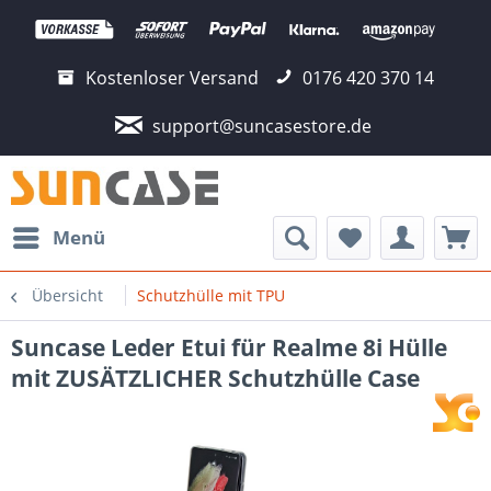
Kostenloser Versand
0176 420 370 14
support@suncasestore.de
Menü
Übersicht
Schutzhülle mit TPU
Suncase Leder Etui für Realme 8i Hülle
mit ZUSÄTZLICHER Schutzhülle Case