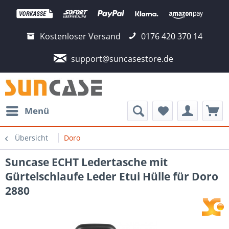
Kostenloser Versand
0176 420 370 14
support@suncasestore.de
Menü
Übersicht
Doro
Suncase ECHT Ledertasche mit
Gürtelschlaufe Leder Etui Hülle für Doro
2880