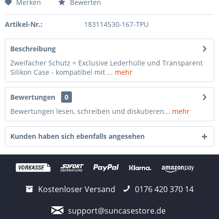
Merken
Bewerten
Artikel-Nr.:
183114530-167-TPU
Beschreibung
Zweifacher Schutz = Exclusive Lederhülle und Transparent
Silikon Case - kompatibel mit ...
mehr
Bewertungen
0
Bewertungen lesen, schreiben und diskutieren...
mehr
Kunden haben sich ebenfalls angesehen
Kostenloser Versand
0176 420 370 14
support@suncasestore.de