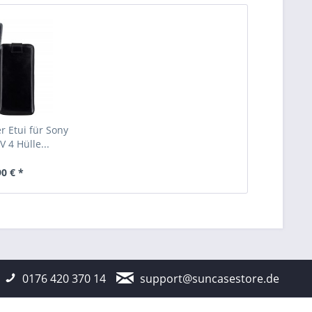
r Etui für Sony
V 4 Hülle...
90 € *
0176 420 370 14
support@suncasestore.de