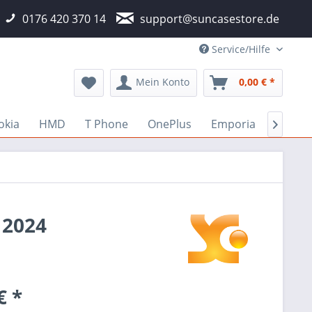
0176 420 370 14
support@suncasestore.de
Service/Hilfe
Mein Konto
0,00 € *
okia
HMD
T Phone
OnePlus
Emporia
Fairph

 2024
€ *