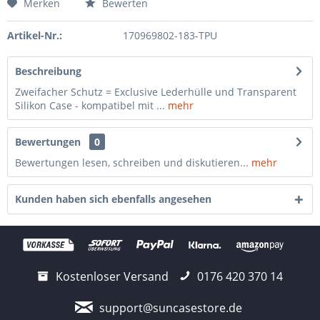
Merken
Bewerten
Artikel-Nr.:
170969802-183-TPU
Beschreibung
Zweifacher Schutz = Exclusive Lederhülle und Transparent
Silikon Case - kompatibel mit ...
mehr
Bewertungen
0
Bewertungen lesen, schreiben und diskutieren...
mehr
Kunden haben sich ebenfalls angesehen
Kostenloser Versand
0176 420 370 14
support@suncasestore.de