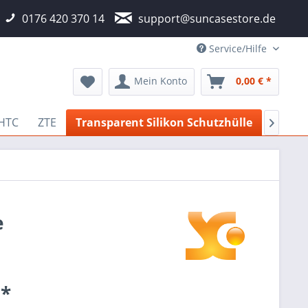
0176 420 370 14
support@suncasestore.de
Service/Hilfe
Mein Konto
0,00 € *
HTC
ZTE
Transparent Silikon Schutzhülle
Flip-C

e
 *