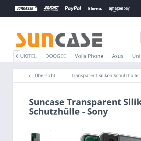
llar
OUKITEL
DOOGEE
Volla Phone
Asus
Uni

Übersicht
Transparent Silikon Schutzhülle
Suncase Transparent Sili
Schutzhülle - Sony