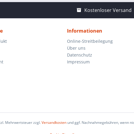
Kostenloser Versand
ce
Informationen
dukt
Online-Streitbeilegung
Über uns
Datenschutz
ht
Impressum
etzl. Mehrwertsteuer zzgl.
Versandkosten
und ggf. Nachnahmegebühren, wenn nic