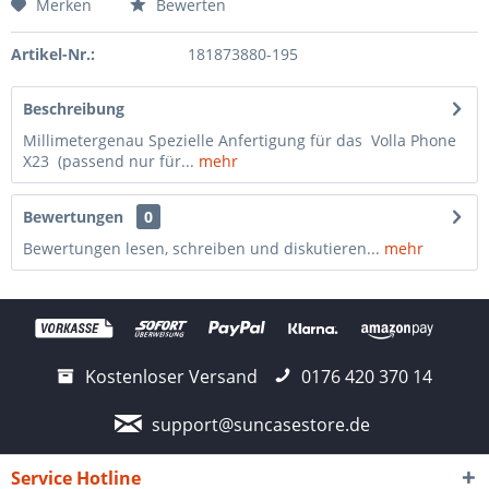
Merken
Bewerten
Artikel-Nr.:
181873880-195
Beschreibung
Millimetergenau Spezielle Anfertigung für das Volla Phone
X23 (passend nur für...
mehr
Bewertungen
0
Bewertungen lesen, schreiben und diskutieren...
mehr
Kostenloser Versand
0176 420 370 14
support@suncasestore.de
Service Hotline