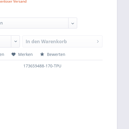
tenloser Versand
In den
Warenkorb
hen
Merken
Bewerten
173659488-170-TPU