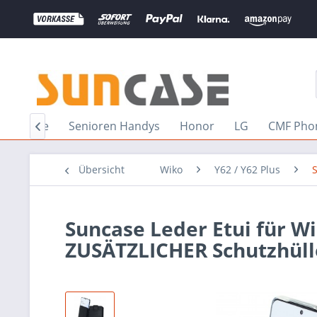
rephone
Senioren Handys
Honor
LG
CMF Pho

Übersicht
Wiko
Y62 / Y62 Plus
Suncase Leder Etui für Wi
ZUSÄTZLICHER Schutzhüll