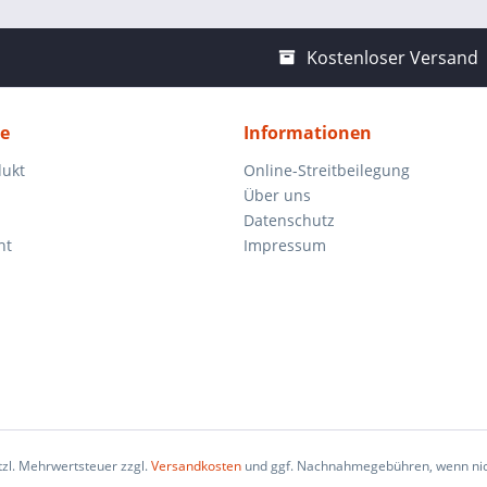
Kostenloser Versand
ce
Informationen
dukt
Online-Streitbeilegung
Über uns
Datenschutz
ht
Impressum
etzl. Mehrwertsteuer zzgl.
Versandkosten
und ggf. Nachnahmegebühren, wenn nic