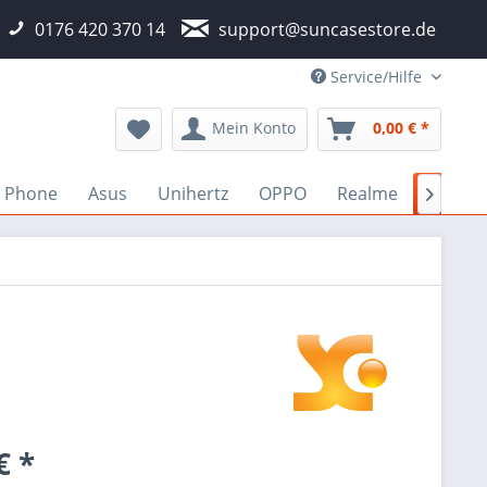
0176 420 370 14
support@suncasestore.de
Service/Hilfe
Mein Konto
0,00 € *
a Phone
Asus
Unihertz
OPPO
Realme
Wiko

€ *