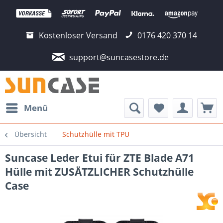
Kostenloser Versand
0176 420 370 14
support@suncasestore.de
Menü
Übersicht
Schutzhülle mit TPU
Suncase Leder Etui für ZTE Blade A71
Hülle mit ZUSÄTZLICHER Schutzhülle
Case