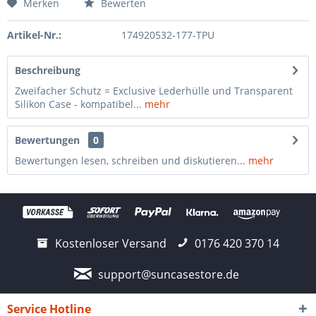
Merken
Bewerten
Artikel-Nr.:
174920532-177-TPU
Beschreibung
Zweifacher Schutz = Exclusive Lederhülle und Transparent
Silikon Case - kompatibel...
mehr
Bewertungen
0
Bewertungen lesen, schreiben und diskutieren...
mehr
Kostenloser Versand
0176 420 370 14
support@suncasestore.de
Service Hotline