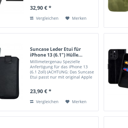
aus weichem Mikrofaser
32,90 € *
hergestellt und reinigt das
Display. Die hochwertige
Vergleichen
Merken
robuste...
Suncase Leder Etui für
iPhone 13 (6.1") Hülle...
Millimetergenau Spezielle
Anfertigung für das iPhone 13
(6.1 Zoll) (ACHTUNG: Das Suncase
Etui passt nur mit original Apple
iPhone 13 Silikon Case) Echtes
Leder, handverarbeitete Nähte
23,90 € *
und kräftige Farben verleihen der
Tasche eine lange...
Vergleichen
Merken