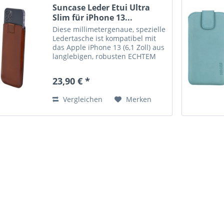
Suncase Leder Etui Ultra
Slim für iPhone 13...
Diese millimetergenaue, spezielle
Ledertasche ist kompatibel mit
das Apple iPhone 13 (6,1 Zoll) aus
langlebigen, robusten ECHTEM
Leder angefertigt. Diese
hochwertige Ledertasche von
23,90 € *
Suncase ist handverarbeitet und
auf die Maße des...
Vergleichen
Merken