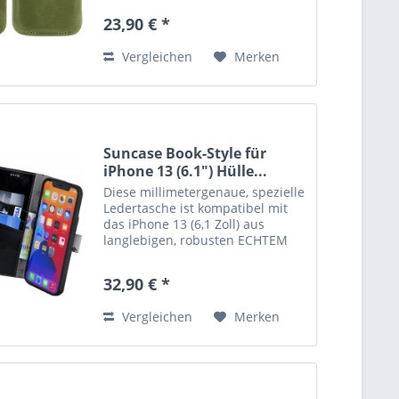
Leder, handverarbeitete Nähte
23,90 € *
und kräftige Farben verleihen der
Tasche eine lange...
Vergleichen
Merken
Suncase Book-Style für
iPhone 13 (6.1") Hülle...
Diese millimetergenaue, spezielle
Ledertasche ist kompatibel mit
das iPhone 13 (6,1 Zoll) aus
langlebigen, robusten ECHTEM
Leder angefertigt. Der
Magnetverschluß lässt sich ganz
32,90 € *
einfach öffnen und schließen.
Durch die Verwendung einer...
Vergleichen
Merken