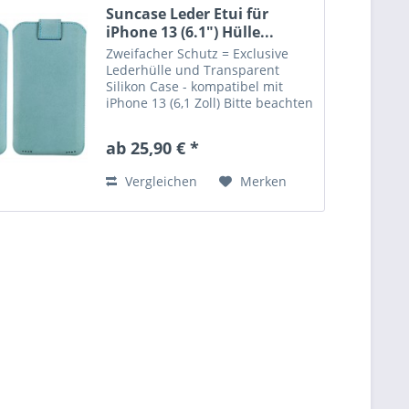
Suncase Leder Etui für
iPhone 13 (6.1") Hülle...
Zweifacher Schutz = Exclusive
Lederhülle und Transparent
Silikon Case - kompatibel mit
iPhone 13 (6,1 Zoll) Bitte beachten
Sie : Etui in grösserer
Ausführung. NUR mit einem
ab 25,90 € *
zusätzlichem Bumper oder
Silikon Case verwendbar.
Vergleichen
Merken
Lieferumfang:...