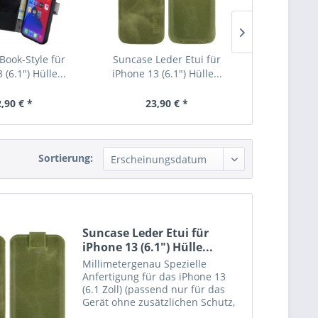
Book-Style für
Suncase Leder Etui für
Suncase Le
 (6.1") Hülle...
iPhone 13 (6.1") Hülle...
iPhone 13 (
,90 € *
23,90 € *
23,
Sortierung:
Suncase Leder Etui für
iPhone 13 (6.1") Hülle...
Millimetergenau Spezielle
Anfertigung für das iPhone 13
(6.1 Zoll) (passend nur für das
Gerät ohne zusätzlichen Schutz,
z.B. Bumper o. Silikon) Echtes