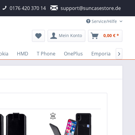
0176 420 370 14
support@suncasestore.de
Service/Hilfe
Mein Konto
0,00 € *
okia
HMD
T Phone
OnePlus
Emporia
Fairph
