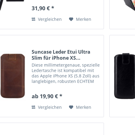
aus weichem Mikrofaser
31,90 € *
hergestellt und reinigt das
Display. Die hochwertige
Vergleichen
Merken
robuste...
Suncase Leder Etui Ultra
Slim für iPhone XS...
Diese millimetergenaue, spezielle
Ledertasche ist kompatibel mit
das Apple iPhone XS (5.8 Zoll) aus
langlebigen, robusten ECHTEM
Leder angefertigt. Diese
hochwertige Ledertasche von
ab 19,90 € *
Suncase ist handverarbeitet und
auf die Maße des...
Vergleichen
Merken