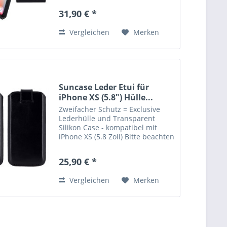
aus weichem Mikrofaser
31,90 € *
hergestellt und reinigt das
Display. Die hochwertige
Vergleichen
Merken
robuste...
Suncase Leder Etui für
iPhone XS (5.8") Hülle...
Zweifacher Schutz = Exclusive
Lederhülle und Transparent
Silikon Case - kompatibel mit
iPhone XS (5.8 Zoll) Bitte beachten
Sie : Etui in grösserer
Ausführung. NUR mit einem
25,90 € *
zusätzlichem Bumper oder
Silikon Case verwendbar.
Vergleichen
Merken
Lieferumfang:...