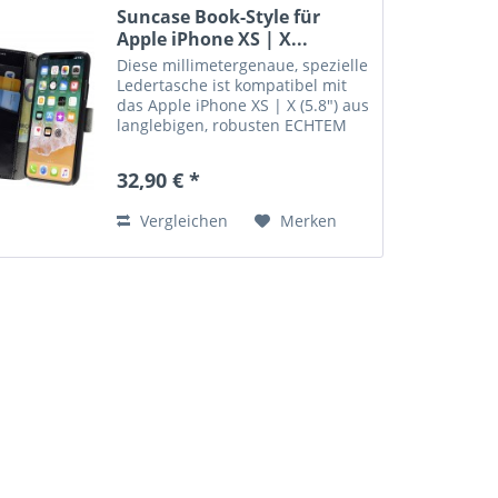
Suncase Book-Style für
Apple iPhone XS | X...
Diese millimetergenaue, spezielle
Ledertasche ist kompatibel mit
das Apple iPhone XS | X (5.8") aus
langlebigen, robusten ECHTEM
Leder angefertigt. Der
Magnetverschluß lässt sich ganz
32,90 € *
einfach öffnen und schließen.
Durch die Verwendung...
Vergleichen
Merken