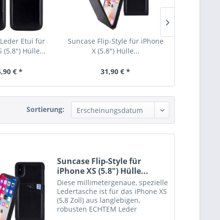
Leder Etui für
Suncase Flip-Style für iPhone
Suncase Flip-
 (5.8") Hülle...
X (5.8") Hülle...
XS (5.8
,90 € *
31,90 € *
31,
Sortierung:
Suncase Flip-Style für
iPhone XS (5.8") Hülle...
Diese millimetergenaue, spezielle
Ledertasche ist für das iPhone XS
(5,8 Zoll) aus langlebigen,
robusten ECHTEM Leder
angefertigt. Das Innenmaterial ist