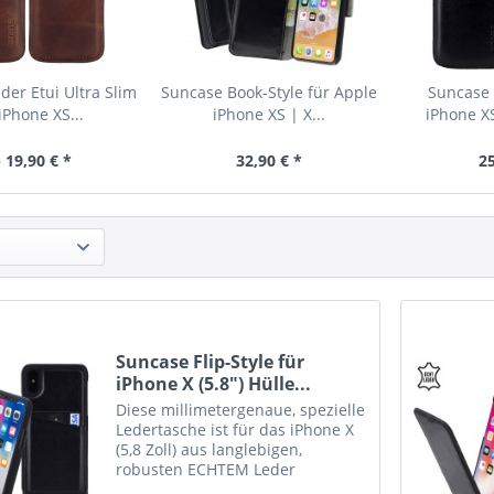
der Etui Ultra Slim
Suncase Book-Style für Apple
Suncase 
iPhone XS...
iPhone XS | X...
iPhone XS
 19,90 € *
32,90 € *
25
Suncase Flip-Style für
iPhone X (5.8") Hülle...
Diese millimetergenaue, spezielle
Ledertasche ist für das iPhone X
(5,8 Zoll) aus langlebigen,
robusten ECHTEM Leder
angefertigt. Das Innenmaterial ist