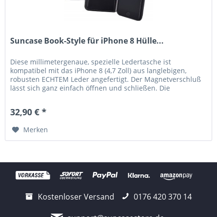
Suncase Book-Style für iPhone 8 Hülle...
Diese millimetergenaue, spezielle Ledertasche ist
kompatibel mit das iPhone 8 (4,7 Zoll) aus langlebigen,
robusten ECHTEM Leder angefertigt. Der Magnetverschluß
lässt sich ganz einfach öffnen und schließen. Die
hochwertige robuste...
32,90 € *
Merken
Kostenloser Versand
0176 420 370 14