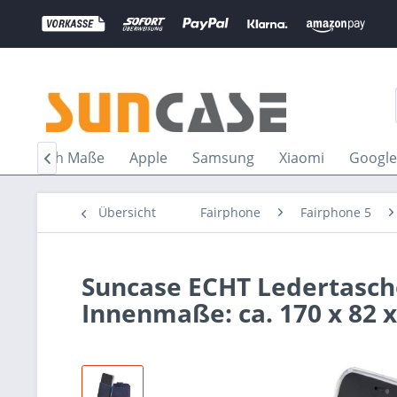
Nach Maße
Apple
Samsung
Xiaomi
Google

Übersicht
Fairphone
Fairphone 5
Suncase ECHT Ledertasche
Innenmaße: ca. 170 x 82 