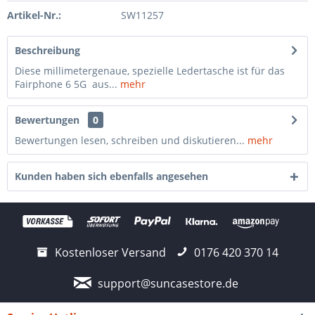
Artikel-Nr.:
SW11257
Beschreibung
Diese millimetergenaue, spezielle Ledertasche ist für das
Fairphone 6 5G aus...
mehr
Bewertungen
0
Bewertungen lesen, schreiben und diskutieren...
mehr
Kunden haben sich ebenfalls angesehen
Kostenloser Versand
0176 420 370 14
support@suncasestore.de