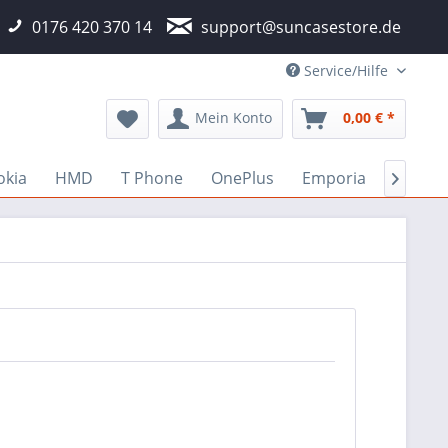
0176 420 370 14
support@suncasestore.de
Service/Hilfe
Mein Konto
0,00 € *
okia
HMD
T Phone
OnePlus
Emporia
Fairph
