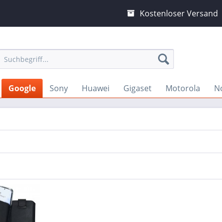
Kostenloser Versand
Google
Sony
Huawei
Gigaset
Motorola
N