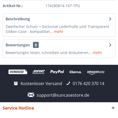
Artikel-Nr.:
174280814-167-TPU
Beschreibung
Zweifacher Schutz = Exclusive Lederhülle und Transparent
Silikon Case - kompatibel...
mehr
Bewertungen
0
Bewertungen lesen, schreiben und diskutieren...
mehr
Kostenloser Versand
0176 420 370 14
support@suncasestore.de
Service Hotline