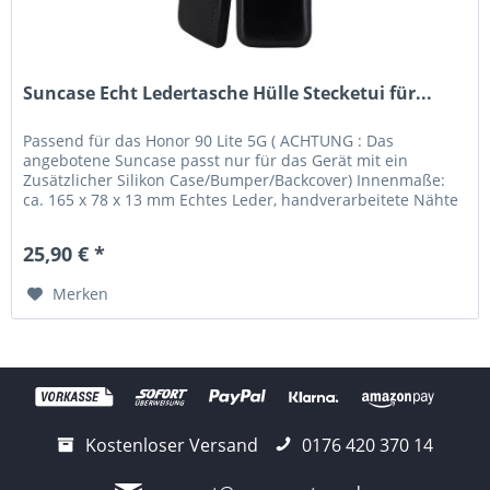
Suncase Echt Ledertasche Hülle Stecketui für...
Passend für das Honor 90 Lite 5G ( ACHTUNG : Das
angebotene Suncase passt nur für das Gerät mit ein
Zusätzlicher Silikon Case/Bumper/Backcover) Innenmaße:
ca. 165 x 78 x 13 mm Echtes Leder, handverarbeitete Nähte
und kräftige Farben...
25,90 € *
Merken
Kostenloser Versand
0176 420 370 14