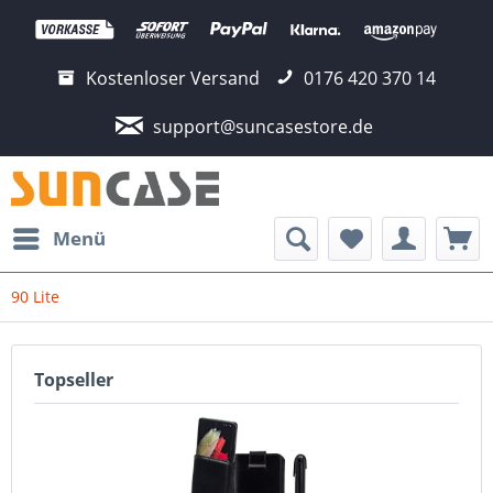
Kostenloser Versand
0176 420 370 14
support@suncasestore.de
Menü
90 Lite
Topseller