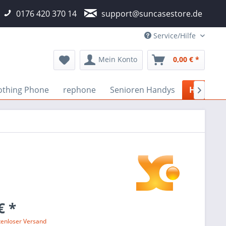
0176 420 370 14
support@suncasestore.de
Service/Hilfe
Mein Konto
0,00 € *
othing Phone
rephone
Senioren Handys
Honor

€ *
tenloser Versand