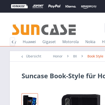
e
Sony
Huawei
Gigaset
Motorola
Nokia
H

Übersicht
Honor
8X
Book Style
Suncase Book-Style für H