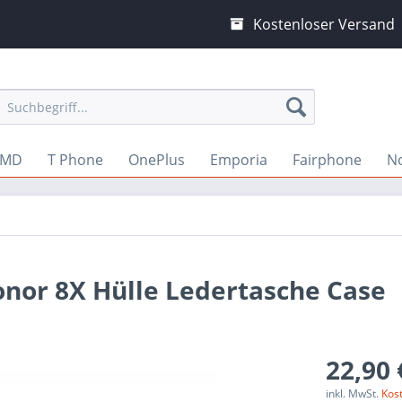
Kostenloser Versand
MD
T Phone
OnePlus
Emporia
Fairphone
N
onor 8X Hülle Ledertasche Case
22,90 
inkl. MwSt.
Kos