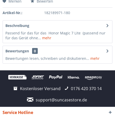
Merken
Bewerten
Artikel-Nr.:
182189971-180
Beschreibung
Passend für das für das Honor Magic 7 Lite (passend nur
für das Gerät ohne...
mehr
Bewertungen
0
Bewertungen lesen, schreiben und diskutieren...
mehr
Kostenloser Versand
0176 420 370 14
support@suncasestore.de
Service Hotline