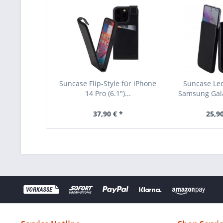
Suncase Flip-Style für iPhone
Suncase Led
14 Pro (6.1")...
Samsung Gala
37,90 € *
25,90