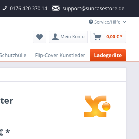
0176 420 370 14
support@suncasestore.de
Service/Hilfe
Mein Konto
0,00 € *
 Schutzhülle
Flip-Cover Kunstleder
Ladegeräte
ter
€ *