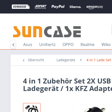
la Phone
Asus
Unihertz
OPPO
Realme
Wiko

Übersicht
Ladegeräte
4 in 1 Lade Set
4 in 1 Zubehör Set 2X US
Ladegerät / 1x KFZ Adapt