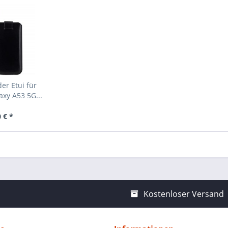
er Etui für
xy A53 5G...
 € *
Kostenloser Versand