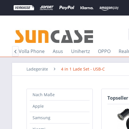
OGEE
Volla Phone
Asus
Unihertz
OPPO
Rea

Ladegeräte
4 in 1 Lade Set - USB-C
Nach Maße
Topseller
Apple
Samsung