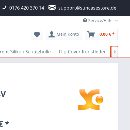
0176 420 370 14
support@suncasestore.de
Service/Hilfe
Mein Konto
0,00 € *
ent Silikon Schutzhülle
Flip-Cover Kunstleder
Ladege

4V
€ *