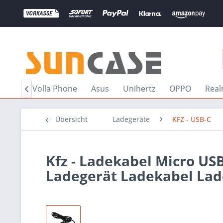
OGEE
Volla Phone
Asus
Unihertz
OPPO
Rea

Übersicht
Ladegeräte
KFZ - USB-C
Kfz - Ladekabel Micro U
Ladegerät Ladekabel Lad