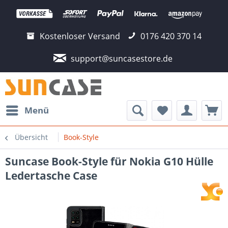
Kostenloser Versand
0176 420 370 14
support@suncasestore.de
Menü
Übersicht
Book-Style
Suncase Book-Style für Nokia G10 Hülle
Ledertasche Case