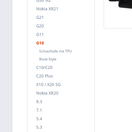
G50 5G
Nokia XR21
G21
G20
G11
G10
Schutzhülle mit TPU
Book-Style
C10/C20
C20 Plus
X10 / X20 5G
Nokia XR20
8.3
7.1
5.4
5.3