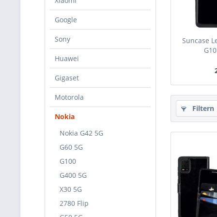
Xiaomi
Google
Sony
Suncase Le
G10 
Huawei
Gigaset
Motorola
Filtern
Nokia
Nokia G42 5G
G60 5G
G100
G400 5G
X30 5G
2780 Flip