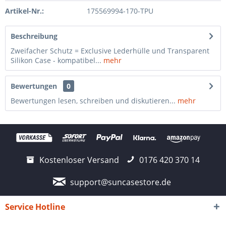
Artikel-Nr.:
175569994-170-TPU
Beschreibung
Zweifacher Schutz = Exclusive Lederhülle und Transparent
Silikon Case - kompatibel...
mehr
Bewertungen
0
Bewertungen lesen, schreiben und diskutieren...
mehr
Kostenloser Versand
0176 420 370 14
support@suncasestore.de
Service Hotline