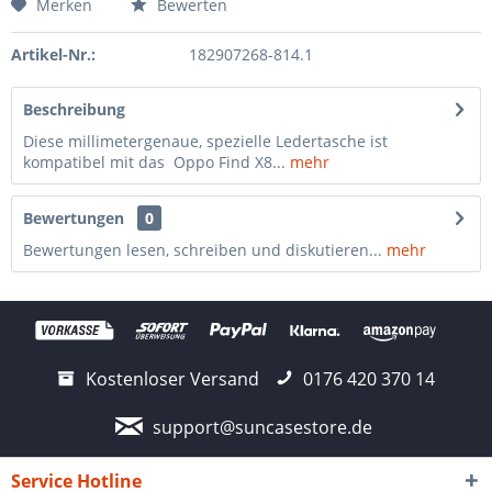
Merken
Bewerten
Artikel-Nr.:
182907268-814.1
Beschreibung
Diese millimetergenaue, spezielle Ledertasche ist
kompatibel mit das Oppo Find X8...
mehr
Bewertungen
0
Bewertungen lesen, schreiben und diskutieren...
mehr
Kostenloser Versand
0176 420 370 14
support@suncasestore.de
Service Hotline