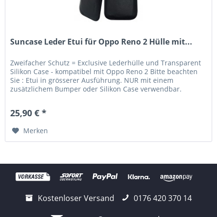
Suncase Leder Etui für Oppo Reno 2 Hülle mit...
Zweifacher Schutz = Exclusive Lederhülle und Transparent
Silikon Case - kompatibel mit Oppo Reno 2 Bitte beachten
Sie : Etui in grösserer Ausführung. NUR mit einem
zusätzlichem Bumper oder Silikon Case verwendbar.
Lieferumfang: Suncase...
25,90 € *
Merken
Kostenloser Versand
0176 420 370 14