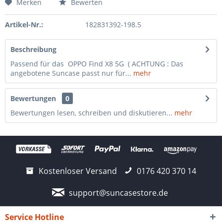
Merken
Bewerten
Artikel-Nr.:
182831392-198.5
Beschreibung
Passend für das OPPO Find X8 5G ( ACHTUNG : Das
angebotene Suncase passt nur für...
mehr
Bewertungen
0
Bewertungen lesen, schreiben und diskutieren...
mehr
Kostenloser Versand
0176 420 370 14
support@suncasestore.de
Service Hotline