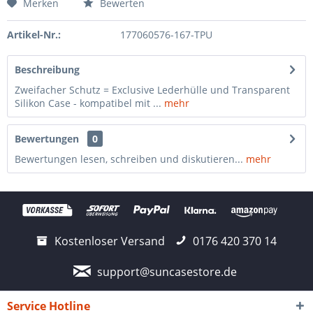
Merken
Bewerten
Artikel-Nr.:
177060576-167-TPU
Beschreibung
Zweifacher Schutz = Exclusive Lederhülle und Transparent
Silikon Case - kompatibel mit ...
mehr
Bewertungen
0
Bewertungen lesen, schreiben und diskutieren...
mehr
Kostenloser Versand
0176 420 370 14
support@suncasestore.de
Service Hotline