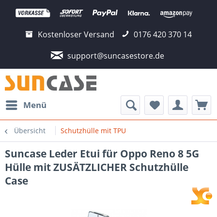
Kostenloser Versand
0176 420 370 14
support@suncasestore.de
Menü
Übersicht
Schutzhülle mit TPU
Suncase Leder Etui für Oppo Reno 8 5G
Hülle mit ZUSÄTZLICHER Schutzhülle
Case