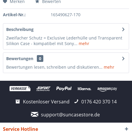
Merken
Bewerten
Artikel-Nr.:
165490627-170
Beschreibung
Zweifacher Schutz = Exclusive Lederhülle und Transparent
Silikon Case - kompatibel mit Sony...
mehr
Bewertungen
0
Bewertungen lesen, schreiben und diskutieren...
mehr
Kostenloser Versand
0176 420 370 14
support@suncasestore.de
Service Hotline