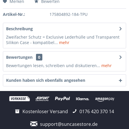
Merken
Bewerten
Artikel-Nr.:
175804892-184-TPU
Beschreibung
Zweifacher Schutz = Exclusive Lederhülle und Transparent
Silikon Case - kompatibel...
mehr
Bewertungen
0
Bewertungen lesen, schreiben und diskutieren...
mehr
Kunden haben sich ebenfalls angesehen
Kostenloser Versand
0176 420 370 14
support@suncasestore.de